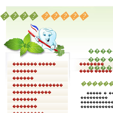
����
�����
����
��� 
������� �����
�������
����
�������
���� �����
������
������
������� �������
���
�����������
����� � �
��������
�������
�����������
�������
�����������