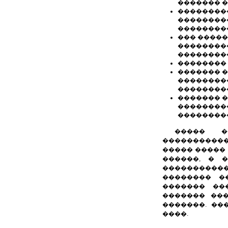
������� �
���������
��������
���������
��� ����
��������
��������
�������� 
������� �
���������
���������
������� 
��������
���������
����� �
�����������
����� �����
������, � 
�����������
�������� �
������� ��
������� ��
�������. ��
����.