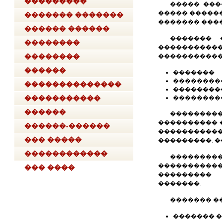
���������
����� ���
������� �������
����� �����
������� ���
����
������ ������
������� 
��������
���������
������� �����
��������
�����������
������
�������
��������
��������������
��������
�����������
���������
������
��������
���������� �
������-������
�����������
��� �����
���������, �
��������
������������
�������
��� ����
����������
��������� 
�������.
������� �
������� �