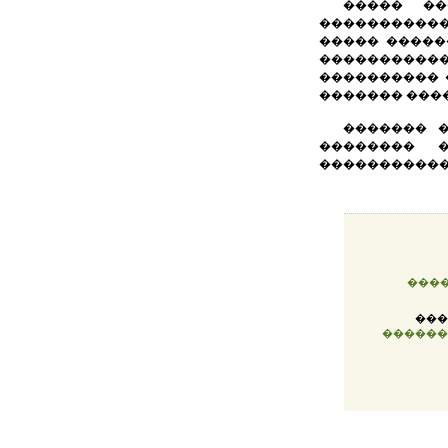
����� ��
�����������
����� �����
�����������
���������� 
������� ���
������� �
�������� 
�����������
����
���
������